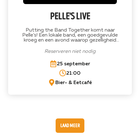
pelle's live
Putting the Band Together komt naar
Pelle’s! Een lokale band, een goedgevulde
kroeg en een avond waarop gezelligheid
minstens zo belangrijk is als de muziek.
Neem je vrienden mee, bestel een drankje
Reserveren niet nodig
en geniet van een avondje Pelle’s Live!
25 september
21:00
Bier- & Eetcafé
laad meer