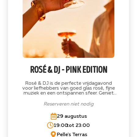
rosé & dj - pink edition
Rosé & DJ is de perfecte vrijdagavond
voor liefhebbers van goed glas rosé, fijne
muziek en een ontspannen sfeer. Geniet
van heerlijke roséwijnen, een live DJ en een
gezellige zomeravond op het terras van
Reserveren niet nodig
Pelle's.
29 augustus
19:00
tot 23:00
Pelle's Terras