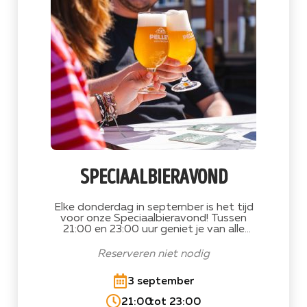
speciaalbieravond
Elke donderdag in september is het tijd
voor onze Speciaalbieravond! Tussen
21:00 en 23:00 uur geniet je van alle
speciaalbieren van de tap voor slechts
€4,- per glas. Ontdek nieuwe favorieten,
Reserveren niet nodig
proef onze eigen bieren en geniet van een
gezellige avond met vrienden.
3 september
21:00
tot 23:00