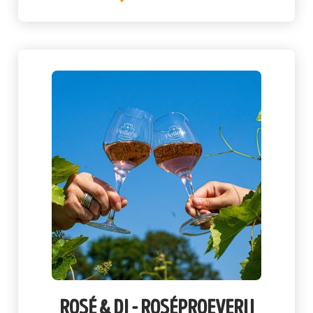
rosé & dj - roséproeverij