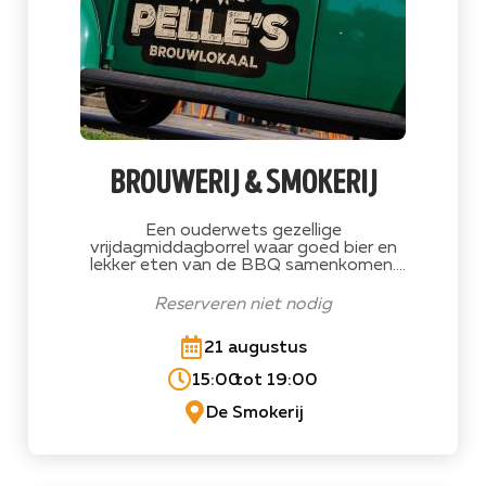
brouwerij & smokerij
Een ouderwets gezellige
vrijdagmiddagborrel waar goed bier en
lekker eten van de BBQ samenkomen.
Precies zoals je je weekend wilt beginnen!
Op vrijdag 21 & 28 augustus 4, 11 en 18
Reserveren niet nodig
september 2026.
21 augustus
15:00
tot 19:00
De Smokerij