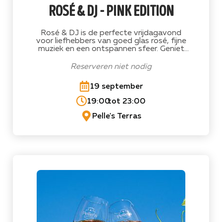
rosé & dj - pink edition
Rosé & DJ is de perfecte vrijdagavond
voor liefhebbers van goed glas rosé, fijne
muziek en een ontspannen sfeer. Geniet
van heerlijke roséwijnen, een live DJ en een
gezellige zomeravond op het terras van
Reserveren niet nodig
Pelle's
19 september
19:00
tot 23:00
Pelle's Terras